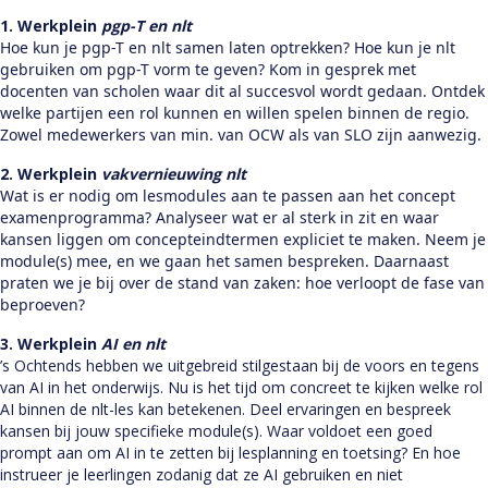
1. Werkplein
pgp-T en nlt
Hoe kun je pgp-T en nlt samen laten optrekken? Hoe kun je nlt
gebruiken om pgp-T vorm te geven? Kom in gesprek met
docenten van scholen waar dit al succesvol wordt gedaan. Ontdek
welke partijen een rol kunnen en willen spelen binnen de regio.
Zowel medewerkers van min. van OCW als van SLO zijn aanwezig.
2. Werkplein
vakvernieuwing nlt
Wat is er nodig om lesmodules aan te passen aan het concept
examenprogramma? Analyseer wat er al sterk in zit en waar
kansen liggen om concepteindtermen expliciet te maken. Neem je
module(s) mee, en we gaan het samen bespreken. Daarnaast
praten we je bij over de stand van zaken: hoe verloopt de fase van
beproeven?
3. Werkplein
AI en nlt
’s Ochtends hebben we uitgebreid stilgestaan bij de voors en tegens
van AI in het onderwijs. Nu is het tijd om concreet te kijken welke rol
AI binnen de nlt-les kan betekenen. Deel ervaringen en bespreek
kansen bij jouw specifieke module(s). Waar voldoet een goed
prompt aan om AI in te zetten bij lesplanning en toetsing? En hoe
instrueer je leerlingen zodanig dat ze AI gebruiken en niet