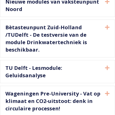
Nieuwe modules van vaksteunpunt
Ui
Noord
Bètasteunpunt Zuid-Holland
Ui
/TUDelft - De testversie van de
module Drinkwatertechniek is
beschikbaar.
TU Delft - Lesmodule:
Ui
Geluidsanalyse
Wageningen Pre-University - Vat op
Ui
klimaat en CO2-uitstoot: denk in
circulaire processen!