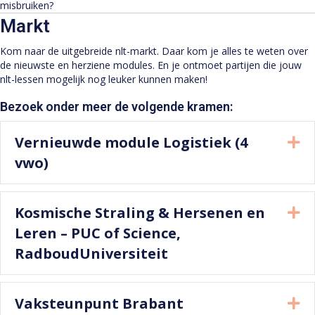
misbruiken?
Markt
Kom naar de uitgebreide nlt-markt. Daar kom je alles te weten over
de nieuwste en herziene modules. En je ontmoet partijen die jouw
nlt-lessen mogelijk nog leuker kunnen maken!
Bezoek onder meer de volgende kramen:
Vernieuwde module Logistiek (4
Ui
vwo)
Kosmische Straling & Hersenen en
Ui
Leren – PUC of Science,
RadboudUniversiteit
Vaksteunpunt Brabant
Ui