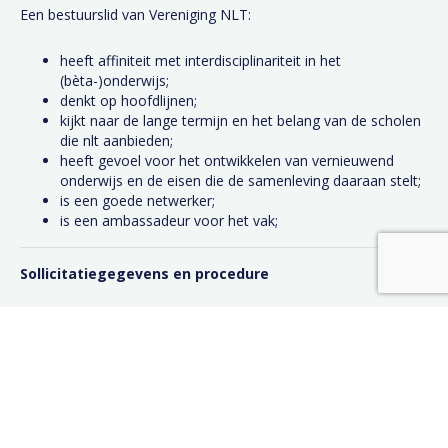
Een bestuurslid van Vereniging NLT:
heeft affiniteit met interdisciplinariteit in het
(bèta-)onderwijs;
denkt op hoofdlijnen;
kijkt naar de lange termijn en het belang van de scholen
die nlt aanbieden;
heeft gevoel voor het ontwikkelen van vernieuwend
onderwijs en de eisen die de samenleving daaraan stelt;
is een goede netwerker;
is een ambassadeur voor het vak;
Sollicitatiegegevens en procedure
Reageren op deze vacature kan via e-mail met daarin een
korte motivatie en een cv te sturen aan
bestuur@verenigingnlt.nl
. We nemen dan zo snel mogelijk
contact met je op. Een onderdeel van de selectieprocedure
kan zijn dat we je uitnodigen om eens bij een
bestuursvergadering aanwezig te zijn om te kijken of er een
wederzijdse match is.