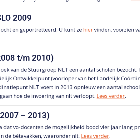
SLO 2009
zocht en geportretteerd. U kunt ze
hier
vinden, voorzien v
2008 t/m 2010)
zoek van de Stuurgroep NLT een aantal scholen bezocht. 
elijk Ontwikkelpunt (voorloper van het Landelijk Coördi
dinatiepunt NLT voert in 2013 opnieuw een aantal school
gaan hoe de invoering van nlt verloopt.
Lees verder
.
(2007 – 2013)
at vo-docenten de mogelijkheid bood vier jaar lang pr
in de bètavakken, waaronder nlt.
Lees verder
.