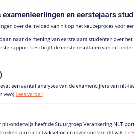
s examenleerlingen en eerstejaars stu
gen over de invloed van nlt op het keuzeproces voor een
edaan naar de mening van eerstejaars studenten over het 
rste rapport beschrijft de eerste resultaten van dit onde
)
 bevat een aantal analyses van de examencijfers van nlt-l
n vwo).
Lees verder
.
ar nlt-onderwijs heeft de Stuurgroep Verankering NLT por
rokken zijn bij ontwikkeling en invoering van dit vak.
Lee