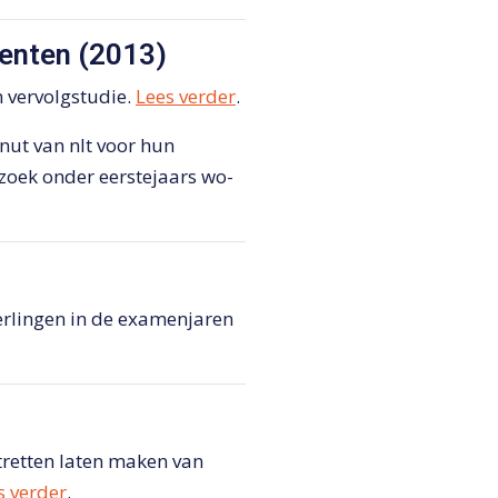
denten (2013)
 vervolgstudie.
Lees verder
.
nut van nlt voor hun
rzoek onder eerstejaars wo-
eerlingen in de examenjaren
tretten laten maken van
s verder
.