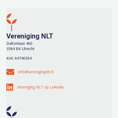
Vereniging NLT
Daltonlaan 400
3584 BK Utrecht
KvK: 64746364
Stuur een e-mail naar info@verenigingnlt.nl
info@verenigingnlt.nl
Volg Vereniging NLT op Linkedin
Vereniging NLT op Linkedin