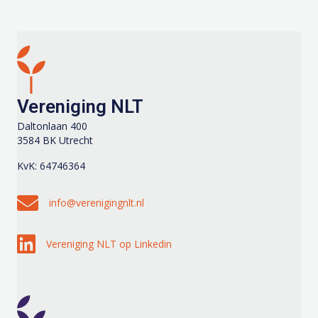
Vereniging NLT
Daltonlaan 400
3584 BK Utrecht
KvK: 64746364
Stuur een e-mail naar info@verenigingnlt.nl
info@verenigingnlt.nl
Volg Vereniging NLT op Linkedin
Vereniging NLT op Linkedin