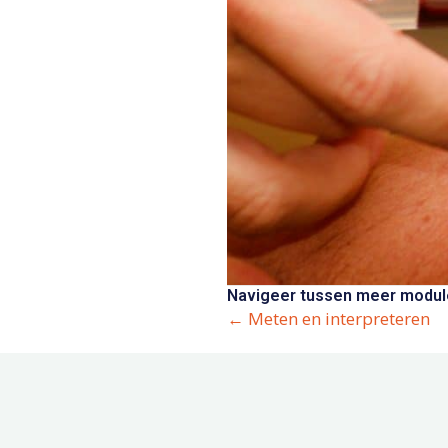
Navigeer tussen meer module
Posts
← Meten en interpreteren
navigation