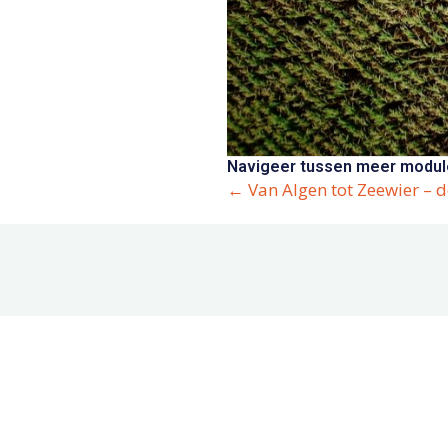
Navigeer tussen meer module
Posts
← Van Algen tot Zeewier –
navigation