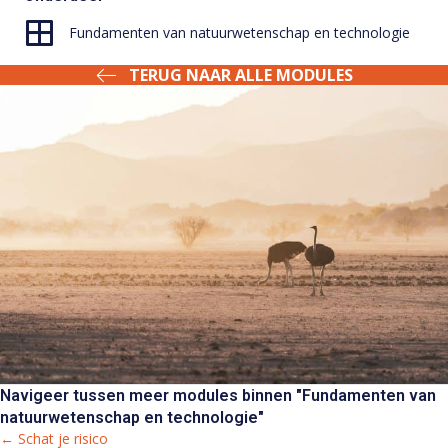
Fundamenten van natuurwetenschap en technologie
TERUG NAAR ALLE MODULES
Navigeer tussen meer modules binnen "Fundamenten van
natuurwetenschap en technologie"
← Schat je risico
Posts