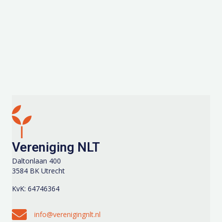
Vereniging NLT
Daltonlaan 400
3584 BK Utrecht
KvK: 64746364
Stuur een e-mail naar info@verenigingnlt.nl
info@verenigingnlt.nl