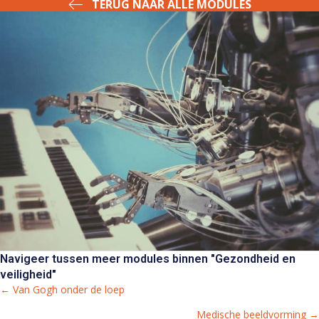
TERUG NAAR ALLE MODULES
Navigeer tussen meer modules binnen "Gezondheid en
veiligheid"
← Van Gogh onder de loep
Posts
Medische beeldvorming →