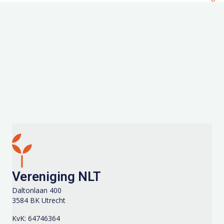
navigation
Vereniging NLT
Daltonlaan 400
3584 BK Utrecht
KvK: 64746364