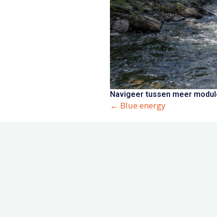
Navigeer tussen meer module
Posts
← Blue energy
navigation