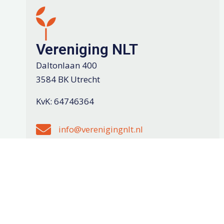
Vereniging NLT
Daltonlaan 400
3584 BK Utrecht
KvK: 64746364
Stuur een e-mail naar info@verenigingnlt.nl
info@verenigingnlt.nl
Volg Vereniging NLT op Linkedin
Vereniging NLT op Linkedin