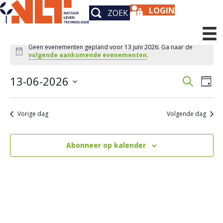
LOGIN
ZOEK
Evenementen
Geen evenementen gepland voor 13 juni 2026. Ga naar de
B
volgende aankomende evenementen
.
in
e
r
13-06-2026
i
Z
E
13
E
D
c
o
S
a
h
v
v
e
juni
t
g
e
k
e
l
Vorige dag
Volgende dag
e
e
2026
e
n
n
c
n
t
Abonneer op kalender
e
e
e
m
e
m
r
e
e
e
e
n
n
n
t
d