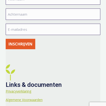
*
a
t
Achternaam
*
i
E-
e
mailadres
*
Links & documenten
Privacyverklaring
Algemene Voorwaarden