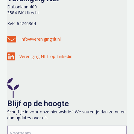
e
Daltonlaan 400
a
3584 BK Utrecht
t
r
KvK: 64746364
i
g
e
Stuur een e-mail naar info@verenigingnlt.nl
e
info@verenigingnlt.nl
v
Volg Vereniging NLT op Linkedin
Vereniging NLT op Linkedin
e
n
n
a
Blijf op de hoogte
v
Schrijf je in voor onze nieuwsbrief. We sturen je dan zo nu en
i
dan updates over nlt.
g
Voornaam