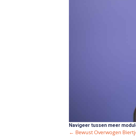
Navigeer tussen meer modul
Posts
← Bewust Overwogen Biertj