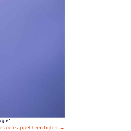
ogie"
e zoete appel heen bijten! →