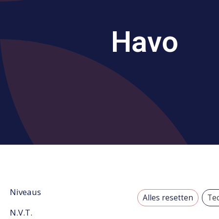
Havo
Niveaus
Alles resetten
Tec
N.V.T.