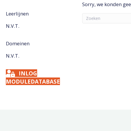
Sorry, we konden ge
Leerlijnen
N.V.T.
Domeinen
N.V.T.
INLOG
MODULEDATABASE