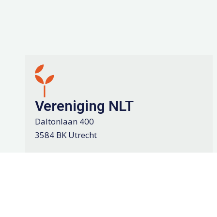
Vereniging NLT
Daltonlaan 400
3584 BK Utrecht
KvK: 64746364
Stuur een e-mail naar info@verenigingnlt.nl
info@verenigingnlt.nl
Volg Vereniging NLT op Linkedin
Vereniging NLT op Linkedin