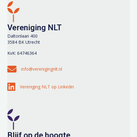
Vereniging NLT
Daltonlaan 400
3584 BK Utrecht
KvK: 64746364
Stuur een e-mail naar info@verenigingnlt.nl
info@verenigingnlt.nl
Volg Vereniging NLT op Linkedin
Vereniging NLT op Linkedin
Blijf op de hoogte