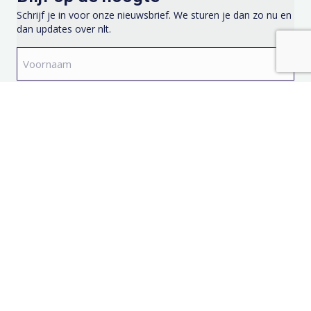
Schrijf je in voor onze nieuwsbrief. We sturen je dan zo nu en
dan updates over nlt.
Voornaam
*
Achternaam
*
E-
mailadres
*