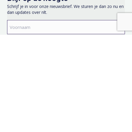
Schrijf je in voor onze nieuwsbrief. We sturen je dan zo nu en
dan updates over nlt.
Voornaam
*
Achternaam
*
E-
mailadres
*