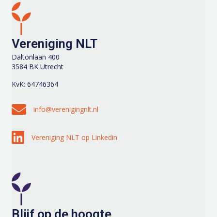
Vereniging NLT
Daltonlaan 400
3584 BK Utrecht
KvK: 64746364
Stuur een e-mail naar info@verenigingnlt.nl
info@verenigingnlt.nl
Volg Vereniging NLT op Linkedin
Vereniging NLT op Linkedin
Blijf op de hoogte