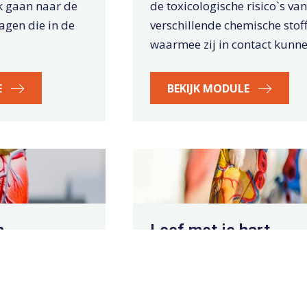
k gaan naar de
de toxicologische risico`s van
agen die in de
verschillende chemische stof
waarmee zij in contact kunn
E
BEKIJK MODULE
n
Leef met je hart
rd in de
Tijdens deze module volgen
nde en
Kees, vanaf het moment vlak
n vwo-leerlingen
het hartinfarct tot na zijn