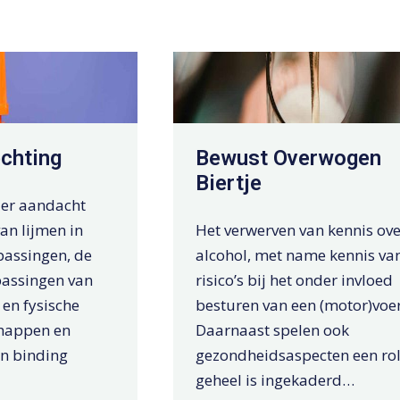
chting
Bewust Overwogen
Biertje
 er aandacht
an lijmen in
Het verwerven van kennis ove
assingen, de
alcohol, met name kennis va
passingen van
risico’s bij het onder invloed
 en fysische
besturen van een (motor)voer
happen en
Daarnaast spelen ook
n binding
gezondheidsaspecten een rol
geheel is ingekaderd…