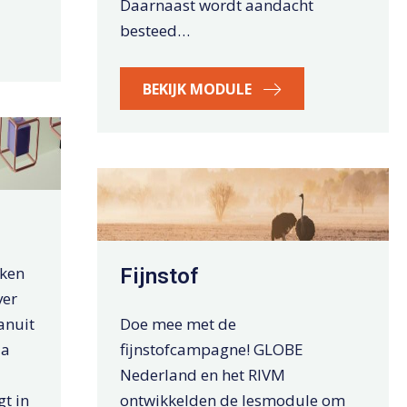
Daarnaast wordt aandacht
besteed…
BEKIJK MODULE
rken
Fijnstof
ver
anuit
Doe mee met de
Na
fijnstofcampagne! GLOBE
Nederland en het RIVM
gt in
ontwikkelden de lesmodule om