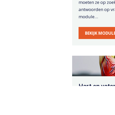
moeten ze op zoe
antwoorden op vr
module…
BEKIJK MODUL
Hart en vate
Na wat er is gelee
biologie, scheiku
natuurkunde lere