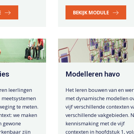
E
BEKIJK MODULE
ies
Modelleren havo
ren leerlingen
Het leren bouwen van en we
e meetsystemen
met dynamische modellen o
weging te meten.
vijf verschillende contexten v
ntext: we maken
verschillende vakgebieden. 
n gewone
kennismaking met de vijf
rkenbaar zijn
contexten in hoofdstuk 1, vol