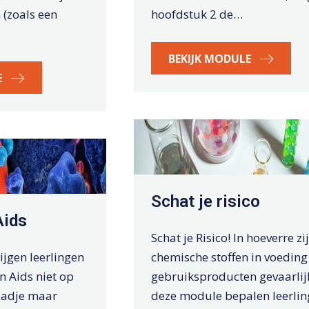
 (zoals een
hoofdstuk 2 de…
BEKIJK MODULE
E
Schat je risico
Aids
Schat je Risico! In hoeverre zi
ijgen leerlingen
chemische stoffen in voeding
n Aids niet op
gebruiksproducten gevaarlijk
aadje maar
deze module bepalen leerli