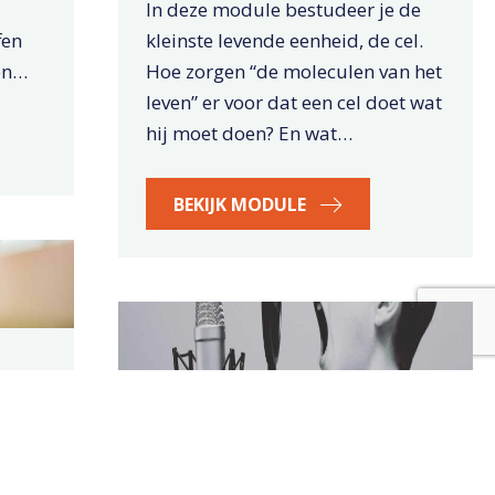
In deze module bestudeer je de
fen
kleinste levende eenheid, de cel.
en…
Hoe zorgen “de moleculen van het
leven” er voor dat een cel doet wat
hij moet doen? En wat…
BEKIJK MODULE
 we
Wat zeg je?
 voor
De module begint met bronnen