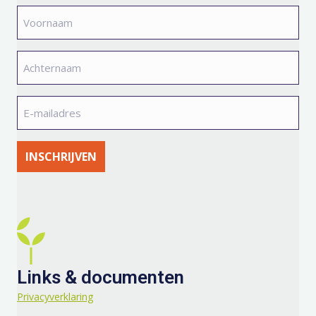
Voornaam
*
Achternaam
*
E-
mailadres
*
Links & documenten
Privacyverklaring