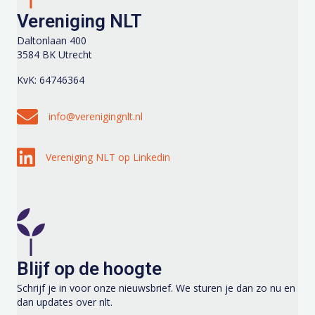
Vereniging NLT
Daltonlaan 400
3584 BK Utrecht
KvK: 64746364
Stuur een e-mail naar info@verenigingnlt.nl
info@verenigingnlt.nl
Volg Vereniging NLT op Linkedin
Vereniging NLT op Linkedin
Blijf op de hoogte
Schrijf je in voor onze nieuwsbrief. We sturen je dan zo nu en
dan updates over nlt.