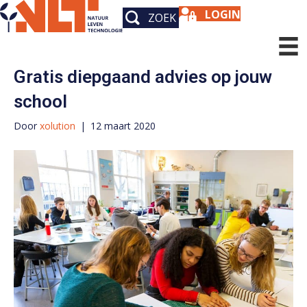
LOGIN
ZOEK
Archief voor maart 2020
Gratis diepgaand advies op jouw
school
Door
xolution
|
12 maart 2020